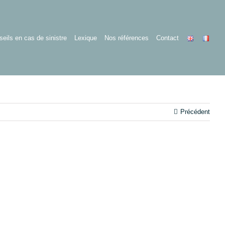
eils en cas de sinistre
Lexique
Nos références
Contact
Précédent