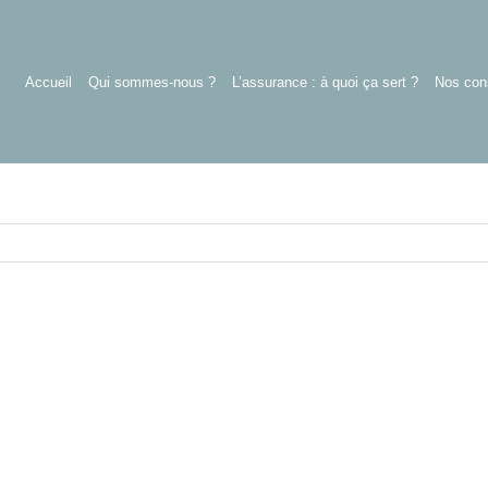
Accueil
Qui sommes-nous ?
L’assurance : à quoi ça sert ?
Nos cons